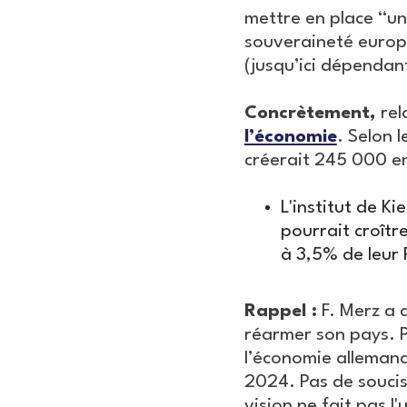
mettre en place “un
souveraineté europé
(jusqu’ici dépendan
Concrètement,
rel
l’économie
. Selon 
créerait 245 000 emp
L'institut de K
pourrait croîtr
à 3,5% de leur 
Rappel :
F. Merz a 
réarmer son pays. Pe
l’économie allemande
2024. Pas de soucis,
vision ne fait pas 