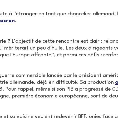
site à l’étranger en tant que chancelier allemand,
Macron
.
le ?
L’objectif de cette rencontre est clair : relan
i mériterait un peu d’huile. Les deux dirigeants 
que l’Europe affronte”, et parmi ces défis : renfo
uerre commerciale lancée par le président améric
trie allemande, déjà en difficulté. Sa production
a
18. Pour rappel, même si son PIB a progressé de 0,
agne, première économie européenne, sort de deu
e et sa voisine veulent redevenir BFF, unies face 