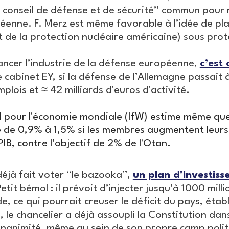
 conseil de défense et de sécurité” commun pour 
enne. F. Merz est même favorable à l’idée de pl
t de la protection nucléaire américaine) sous prot
ancer l’industrie de la défense européenne,
c’est 
le cabinet EY, si la défense de l’Allemagne passait 
lois et ≈ 42 milliards d'euros d'activité.
iel pour l'économie mondiale (IfW) estime même que 
e de 0,9% à 1,5% si les membres augmentent leurs
PIB, contre l’objectif de 2% de l'Otan.
déjà fait voter “le bazooka”,
un plan d'investis
tit bémol : il prévoit d’injecter jusqu’à 1000 mill
, ce qui pourrait creuser le déficit du pays, étab
 le chancelier a déjà assoupli la Constitution dan
l'unanimité, même au sein de son propre camp polit