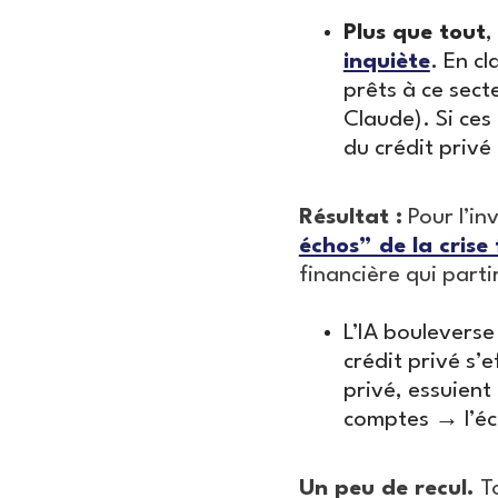
Plus que tout
,
inquiète
. En c
prêts à ce sect
Claude). Si ces
du crédit privé 
Résultat :
Pour l’in
échos” de la crise
financière qui partir
L’IA bouleverse
crédit privé s’
privé, essuient
comptes → l’éc
Un peu de recul.
To