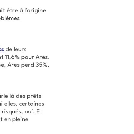
t être à l'origine
roblèmes
ts
de leurs
et 11,6% pour Ares.
née, Ares perd 35%,
arle là des prêts
 elles, certaines
risqués, oui. Et
t en pleine