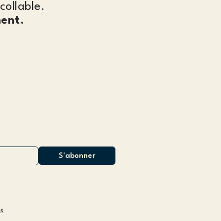
collable.
ent.
es