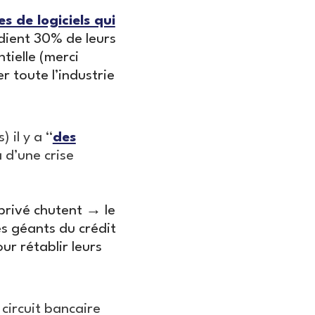
s de logiciels qui
édient 30% de leurs
tielle (merci
r toute l’industrie
 il y a “
des
 d’une crise
 privé chutent → le
es géants du crédit
ur rétablir leurs
 circuit bancaire